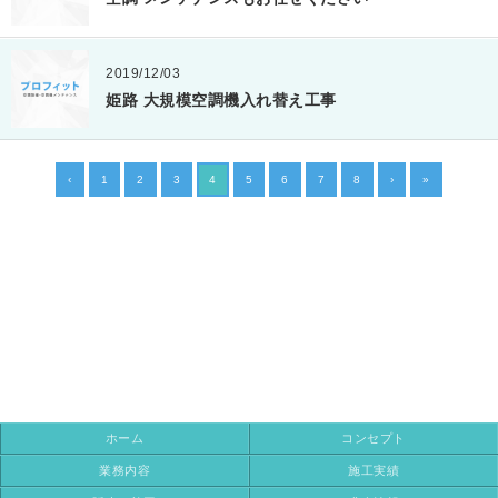
2019/12/03
姫路 大規模空調機入れ替え工事
‹
1
2
3
4
5
6
7
8
›
»
ホーム
コンセプト
業務内容
施工実績