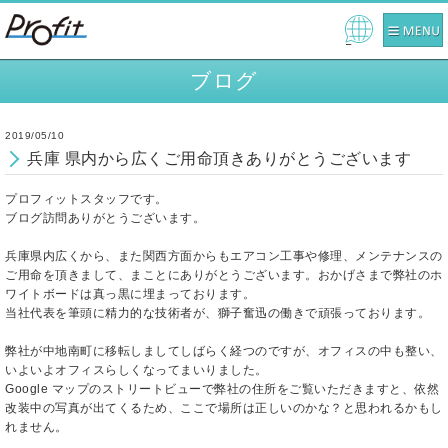
Pow
ered
ブログ
by
2019/05/10
兵庫 県内から広くご用命頂きありがとうございます
プロフィットスタッフです。
ブログ訪問ありがとうございます。
兵庫県内広くから、また関西方面からもエアコン工事や修理、メンテナンスの
ご用命を頂きまして、まことにありがとうございます。おかげさまで弊社のホ
ワイトボードは真っ黒に埋まっております。
当社代表を筆頭に精力的な技術者が、獅子奮迅の働きで頑張っております。
弊社が中地南町に移転しましてしばらく経つのですが、オフィスの中も整い、
いよいよオフィスらしくなってまいりました。
Google マップのストリートビューで弊社の住所をご覧いただきますと、依然
改装中の写真が出てくるため、ここで場所は正しいのかな？と思われるかもし
れません。