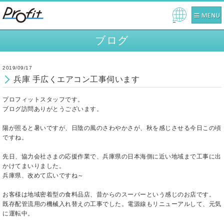
Pow
ered
ブログ
by
2019/09/17
兵庫 手広くエアコン工事伺います
プロフィットスタッフです。
ブログ訪問ありがとうございます。
陽が照ると暑いですが、日陰の風のさわやかさが、秋を感じさせる今日この頃
ですね。
先日、協力会社さまの応援作業で、兵庫県の日本海側に近い地域まで工事に出
かけてまいりました。
兵庫県、改めて広いですね～
お客様は地域密着型の食料品店、昔からのスーパーという感じのお店です。
既存配管流用の機械入れ替えの工事でした。電源線もリニューアルして、元気
に運転中。