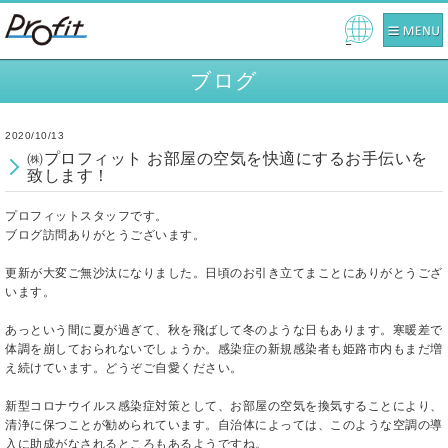
Pow
ered
ブログ
by
2020/10/13
㈱プロフィット お部屋の空気を快適にするお手伝いを
致します！
プロフィットスタッフです。
ブログ訪問ありがとうございます。
更新が大変ご無沙汰になりました。日頃のお引き立てまことにありがとうござ
います。
あっという間に夏が過ぎて、秋を飛ばして冬のような日もあります。寒暖差で
体調を崩しておられないでしょうか。感染症の新規感染者も姫路市内もまだ増
え続けています。どうぞご自愛ください。
新型コロナウイルス感染症対策として、お部屋の空気を換気することにより、
清浄に保つことが勧められています。自治体によっては、このような空調の導
入に助成がなされるところもあるようですね。