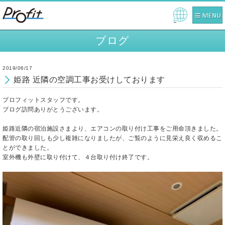
Pow
ered
ブログ
by
2019/06/17
姫路 近隣の空調工事お受けしております
プロフィットスタッフです。
ブログ訪問ありがとうございます。
姫路近隣の宿泊施設さまより、エアコンの取り付け工事をご用命頂きました。
配管の取り回しも少し複雑になりましたが、ご覧のように見栄え良く収めるこ
とができました。
室外機も外壁に取り付けて、４台取り付け終了です。